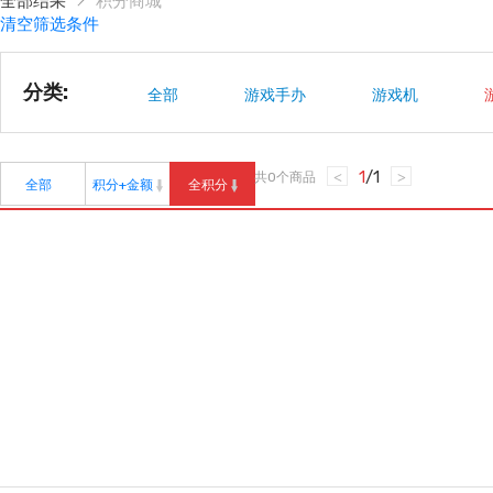
全部结果
积分商城
清空筛选条件
分类:
全部
游戏手办
游戏机
1
/
1
共
0
个商品
<
>
全部
积分+金额
全积分
精品推荐