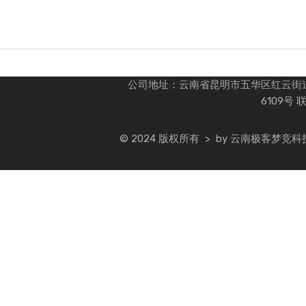
热门兑换
公司地址：云南省昆明市五华区红云街道办
6109号 
© 2024 版权所有 > by 云南极客梦竞