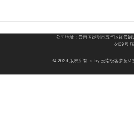
热门兑换
公司地址：云南省昆明市五华区红云街道办
6109号 
© 2024 版权所有 > by 云南极客梦竞