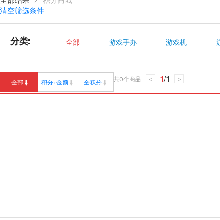
全部结果
积分商城
清空筛选条件
分类:
全部
游戏手办
游戏机
1
/
1
共
0
个商品
<
>
全部
积分+金额
全积分
精品推荐