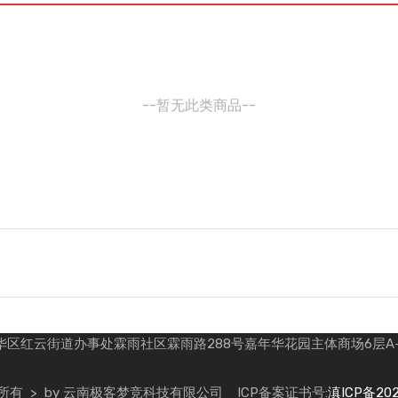
--暂无此类商品--
街道办事处霖雨社区霖雨路288号嘉年华花园主体商场6层A-6109号
版权所有 > by 云南极客梦竞科技有限公司
ICP备案证书号:
滇ICP备202