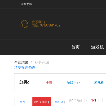
玩氪手游
联系我们
电话: 18187881702
首页
游戏机
全部结果
积分商城
清空筛选条件
分类:
全部
游戏手办
游戏机
1
/
1
共
0
个商品
<
>
全部
积分+金额
全积分