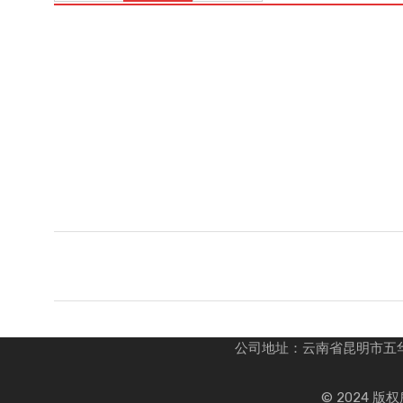
精品推荐
热门兑换
公司地址：云南省昆明市五华区红云
© 2024 