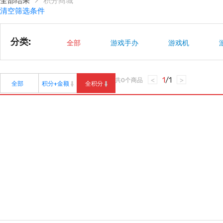
全部结果
积分商城
清空筛选条件
分类:
全部
游戏手办
游戏机
1
/
1
共
0
个商品
<
>
全部
积分+金额
全积分
精品推荐