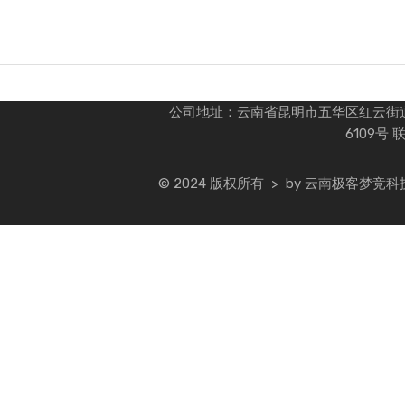
热门兑换
公司地址：云南省昆明市五华区红云街道办
6109号 
© 2024 版权所有 > by 云南极客梦竞